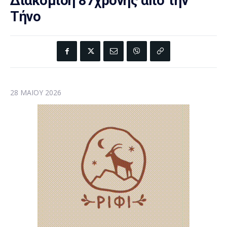
Διακομιδή 87χρονης από την
Τήνο
28 ΜΑΪ́ΟΥ 2026