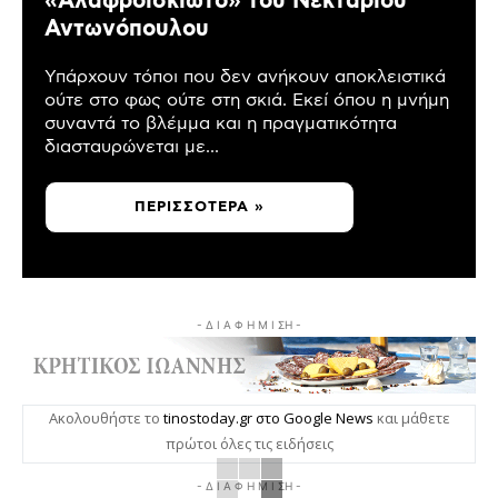
«Αλαφροΐσκιωτο» του Νεκτάριου
Αντωνόπουλου
Υπάρχουν τόποι που δεν ανήκουν αποκλειστικά
ούτε στο φως ούτε στη σκιά. Εκεί όπου η μνήμη
συναντά το βλέμμα και η πραγματικότητα
διασταυρώνεται με...
ΠΕΡΙΣΣΌΤΕΡΑ »
- Δ Ι Α Φ Η Μ Ι ΣΗ -
Ακολουθήστε το
tinostoday.gr στο Google News
και μάθετε
πρώτοι όλες τις ειδήσεις
- Δ Ι Α Φ Η Μ Ι ΣΗ -