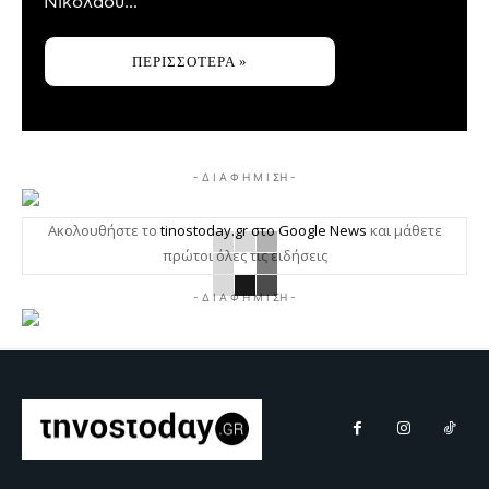
Νικολάου...
ΠΕΡΙΣΣΌΤΕΡΑ »
- Δ Ι Α Φ Η Μ Ι ΣΗ -
Ακολουθήστε το
tinostoday.gr στο Google News
και μάθετε
πρώτοι όλες τις ειδήσεις
- Δ Ι Α Φ Η Μ Ι ΣΗ -