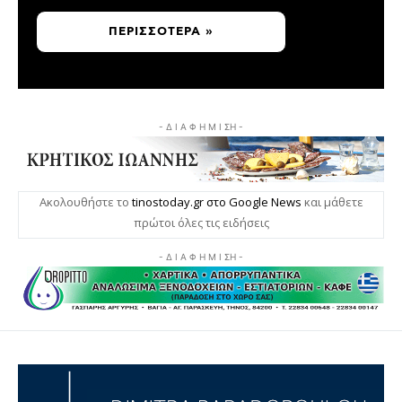
ΠΕΡΙΣΣΌΤΕΡΑ »
- Δ Ι Α Φ Η Μ Ι ΣΗ -
Ακολουθήστε το
tinostoday.gr στο Google News
και μάθετε
πρώτοι όλες τις ειδήσεις
- Δ Ι Α Φ Η Μ Ι ΣΗ -