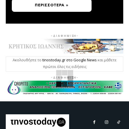
ΠΕΡΙΣΣΌΤΕΡΑ »
- Δ Ι Α Φ Η Μ Ι ΣΗ -
Ακολουθήστε το
tinostoday.gr στο Google News
και μάθετε
πρώτοι όλες τις ειδήσεις
- Δ Ι Α Φ Η Μ Ι ΣΗ -