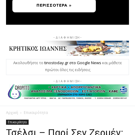
ΠΕΡΙΣΣΌΤΕΡΑ »
- Δ Ι Α Φ Η Μ Ι ΣΗ -
Ακολουθήστε το
tinostoday.gr στο Google News
και μάθετε
πρώτοι όλες τις ειδήσεις
- Δ Ι Α Φ Η Μ Ι ΣΗ -