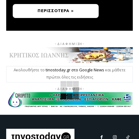
ΠΕΡΙΣΣΌΤΕΡΑ »
- Δ Ι Α Φ Η Μ Ι ΣΗ -
Ακολουθήστε το
tinostoday.gr στο Google News
και μάθετε
πρώτοι όλες τις ειδήσεις
- Δ Ι Α Φ Η Μ Ι ΣΗ -