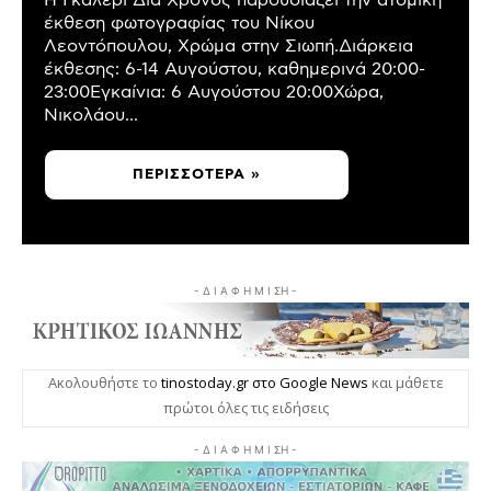
Η Γκαλερί Δια Χρόνος παρουσιάζει την ατομική
έκθεση φωτογραφίας του Νίκου
Λεοντόπουλου, Χρώμα στην Σιωπή.Διάρκεια
έκθεσης: 6-14 Αυγούστου, καθημερινά 20:00-
23:00Εγκαίνια: 6 Αυγούστου 20:00Χώρα,
Νικολάου...
ΠΕΡΙΣΣΌΤΕΡΑ »
- Δ Ι Α Φ Η Μ Ι ΣΗ -
Ακολουθήστε το
tinostoday.gr στο Google News
και μάθετε
πρώτοι όλες τις ειδήσεις
- Δ Ι Α Φ Η Μ Ι ΣΗ -