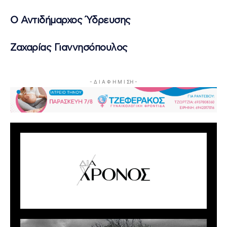
Ο Αντιδήμαρχος Ύδρευσης
Ζαχαρίας Γιαννησόπουλος
- Δ Ι Α Φ Η Μ Ι ΣΗ -