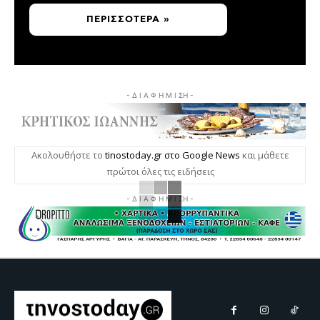
ΠΕΡΙΣΣΌΤΕΡΑ »
- Δ Ι Α Φ Η Μ Ι ΣΗ -
Ακολουθήστε το
tinostoday.gr στο Google News
και μάθετε
πρώτοι όλες τις ειδήσεις
- Δ Ι Α Φ Η Μ Ι ΣΗ -