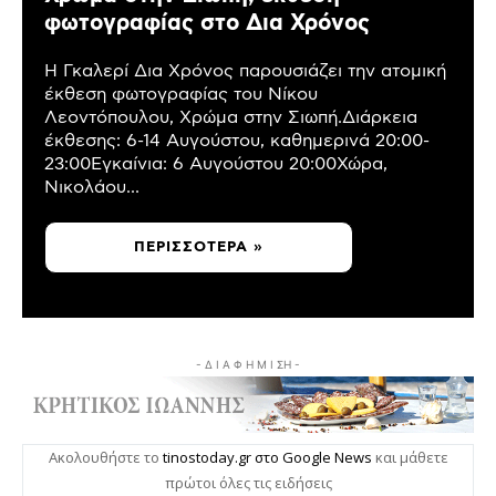
φωτογραφίας στο Δια Χρόνος
Η Γκαλερί Δια Χρόνος παρουσιάζει την ατομική
έκθεση φωτογραφίας του Νίκου
Λεοντόπουλου, Χρώμα στην Σιωπή.Διάρκεια
έκθεσης: 6-14 Αυγούστου, καθημερινά 20:00-
23:00Εγκαίνια: 6 Αυγούστου 20:00Χώρα,
Νικολάου...
ΠΕΡΙΣΣΌΤΕΡΑ »
- Δ Ι Α Φ Η Μ Ι ΣΗ -
Ακολουθήστε το
tinostoday.gr στο Google News
και μάθετε
πρώτοι όλες τις ειδήσεις