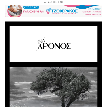
- Δ Ι Α Φ Η Μ Ι ΣΗ -