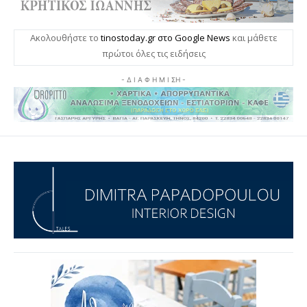
Ακολουθήστε το
tinostoday.gr στο Google News
και μάθετε
πρώτοι όλες τις ειδήσεις
- Δ Ι Α Φ Η Μ Ι ΣΗ -