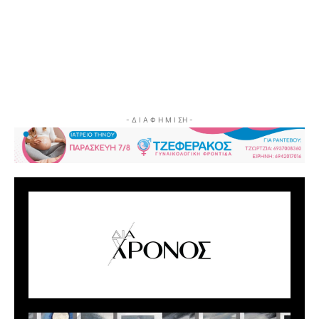
- Δ Ι Α Φ Η Μ Ι ΣΗ -