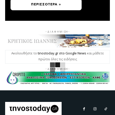
ΠΕΡΙΣΣΌΤΕΡΑ »
- Δ Ι Α Φ Η Μ Ι ΣΗ -
Ακολουθήστε το
tinostoday.gr στο Google News
και μάθετε
πρώτοι όλες τις ειδήσεις
- Δ Ι Α Φ Η Μ Ι ΣΗ -