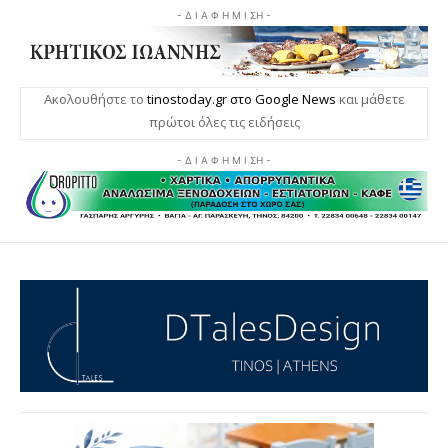
- Δ Ι Α Φ Η Μ Ι ΣΗ -
Ακολουθήστε το
tinostoday.gr στο Google News
και μάθετε
πρώτοι όλες τις ειδήσεις
- Δ Ι Α Φ Η Μ Ι ΣΗ -