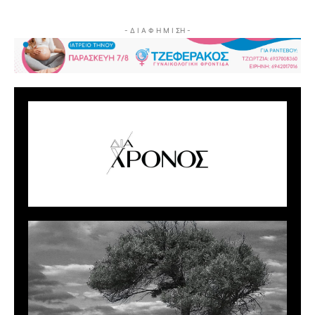
- Δ Ι Α Φ Η Μ Ι ΣΗ -