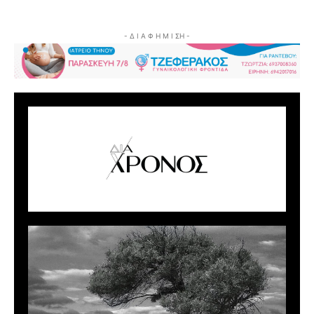
- Δ Ι Α Φ Η Μ Ι ΣΗ -