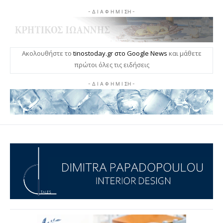
- Δ Ι Α Φ Η Μ Ι ΣΗ -
Ακολουθήστε το
tinostoday.gr στο Google News
και μάθετε
πρώτοι όλες τις ειδήσεις
- Δ Ι Α Φ Η Μ Ι ΣΗ -