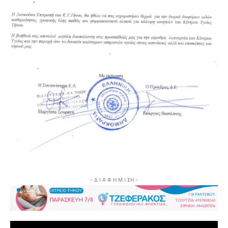
- Δ Ι Α Φ Η Μ Ι ΣΗ -