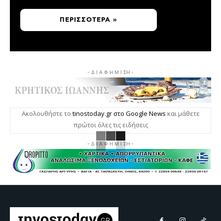
ΠΕΡΙΣΣΌΤΕΡΑ »
- Δ Ι Α Φ Η Μ Ι ΣΗ -
Ακολουθήστε το
tinostoday.gr στο Google News
και μάθετε
πρώτοι όλες τις ειδήσεις
- Δ Ι Α Φ Η Μ Ι ΣΗ -