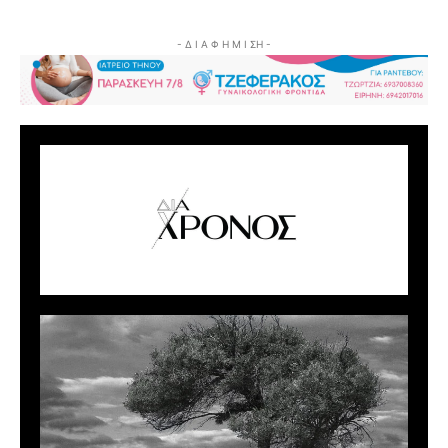
- Δ Ι Α Φ Η Μ Ι ΣΗ -