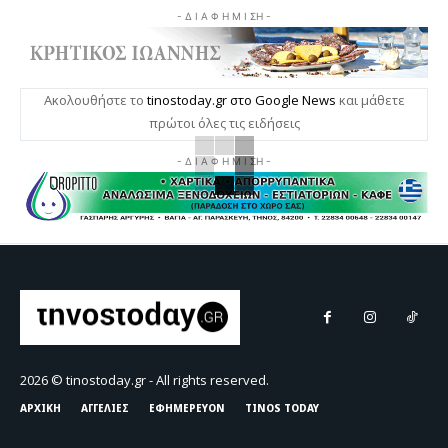
- Δ Ι Α Φ Η Μ Ι ΣΗ -
Ακολουθήστε το
tinostoday.gr στο Google News
και μάθετε
πρώτοι όλες τις ειδήσεις
- Δ Ι Α Φ Η Μ Ι ΣΗ -
2026 © tinostoday.gr - All rights reserved.
ΑΡΧΙΚΗ
ΑΓΓΕΛΙΕΣ
ΕΦΗΜΕΡΕΥΟΝ
TINOS TODAY