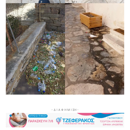
- Δ Ι Α Φ Η Μ Ι ΣΗ -