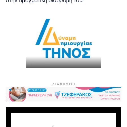
στην πραγματική διαδρομή του.
- Δ Ι Α Φ Η Μ Ι ΣΗ -