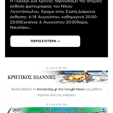
Η Γκαλερί Δια Χρόνος παρουσιάζει την ατομική
έκθεση φωτογραφίας του Νίκου
Λεοντόπουλου, Χρώμα στην Σιωπή.Διάρκεια
έκθεσης: 6-14 Αυγούστου, καθημερινά 20:00-
23:00Εγκαίνια: 6 Αυγούστου 20:00Χώρα,
Νικολάου...
ΠΕΡΙΣΣΌΤΕΡΑ »
- Δ Ι Α Φ Η Μ Ι ΣΗ -
Ακολουθήστε το
tinostoday.gr στο Google News
και μάθετε
πρώτοι όλες τις ειδήσεις
- Δ Ι Α Φ Η Μ Ι ΣΗ -