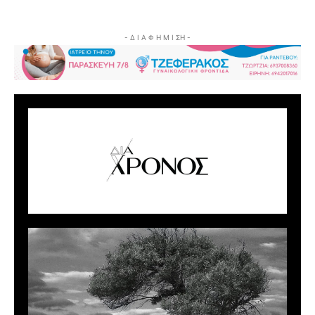
- Δ Ι Α Φ Η Μ Ι ΣΗ -