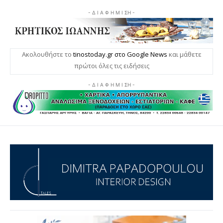
- Δ Ι Α Φ Η Μ Ι ΣΗ -
Ακολουθήστε το
tinostoday.gr στο Google News
και μάθετε
πρώτοι όλες τις ειδήσεις
- Δ Ι Α Φ Η Μ Ι ΣΗ -