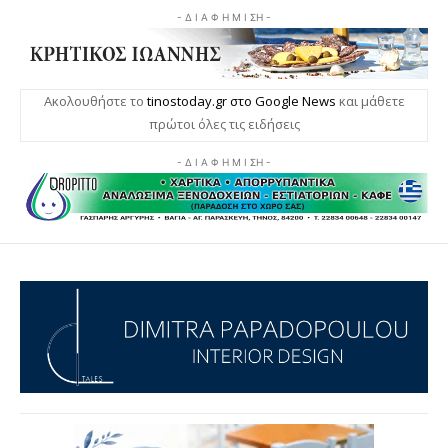
- Δ Ι Α Φ Η Μ Ι ΣΗ -
Ακολουθήστε το
tinostoday.gr στο Google News
και μάθετε
πρώτοι όλες τις ειδήσεις
- Δ Ι Α Φ Η Μ Ι ΣΗ -