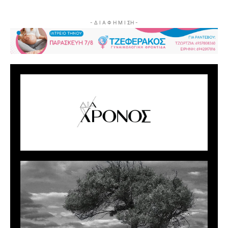
- Δ Ι Α Φ Η Μ Ι ΣΗ -