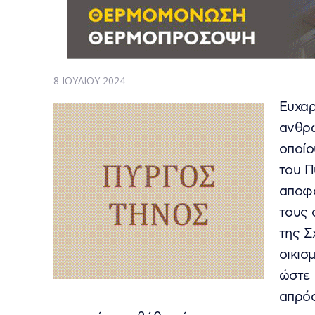
8 ΙΟΥΛΊΟΥ 2024
Ευχαρ
ανθρώ
οποίο
του Π
αποφο
τους 
της Σ
οικισ
ώστε 
απρόσ