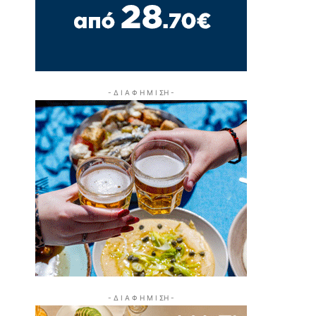
- Δ Ι Α Φ Η Μ Ι ΣΗ -
- Δ Ι Α Φ Η Μ Ι ΣΗ -