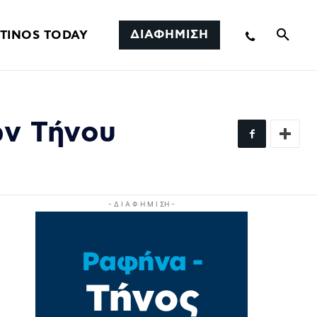
ΔΙΑΦΗΜΙΣΗ
TINOS TODAY
ών Τήνου
- Δ Ι Α Φ Η Μ Ι ΣΗ -