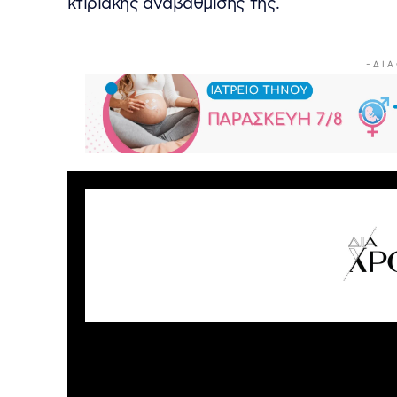
κτιριακής αναβάθμισής της.
- Δ Ι Α