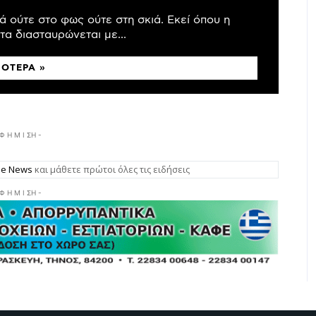
 ούτε στο φως ούτε στη σκιά. Εκεί όπου η
α διασταυρώνεται με...
ΣΌΤΕΡΑ »
 Φ Η Μ Ι ΣΗ -
gle News
και μάθετε πρώτοι όλες τις ειδήσεις
 Φ Η Μ Ι ΣΗ -