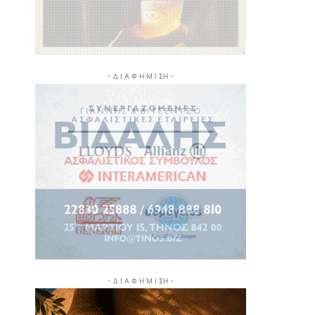
- Δ Ι Α Φ Η Μ Ι ΣΗ -
- Δ Ι Α Φ Η Μ Ι ΣΗ -