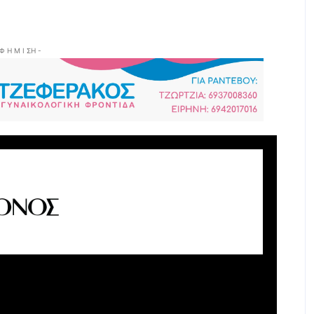
 Φ Η Μ Ι ΣΗ -