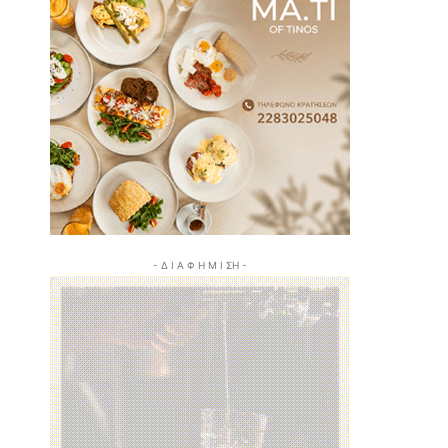
- Δ Ι Α Φ Η Μ Ι ΣΗ -