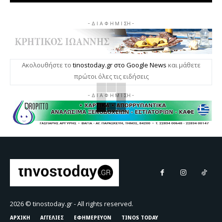
- Δ Ι Α Φ Η Μ Ι ΣΗ -
Ακολουθήστε το
tinostoday.gr στο Google News
και μάθετε
πρώτοι όλες τις ειδήσεις
- Δ Ι Α Φ Η Μ Ι ΣΗ -
2026 © tinostoday.gr - All rights reserved.
ΑΡΧΙΚΗ
ΑΓΓΕΛΙΕΣ
ΕΦΗΜΕΡΕΥΟΝ
TINOS TODAY