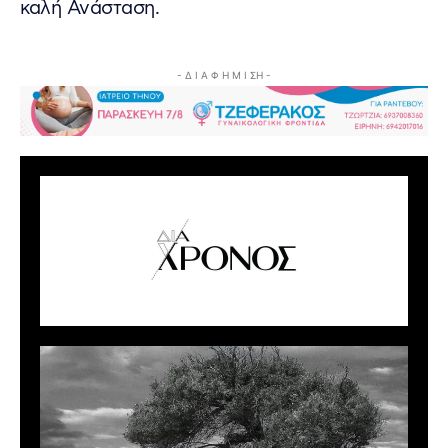
καλή Ανάσταση.
- Δ Ι Α Φ Η Μ Ι ΣΗ -