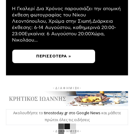
Η Γκαλερί Δια Χρόνος παρουσιάζει την ατομική
έκθεση φωτογραφίας του Νίκου
Λεοντόπουλου, Χρώμα στην Σιωπή.Διάρκεια
έκθεσης: 6-14 Αυγούστου, καθημερινά 20:00-
23:00Εγκαίνια: 6 Αυγούστου 20:00Χώρα,
Νικολάου...
ΠΕΡΙΣΣΌΤΕΡΑ »
- Δ Ι Α Φ Η Μ Ι ΣΗ -
Ακολουθήστε το
tinostoday.gr στο Google News
και μάθετε
πρώτοι όλες τις ειδήσεις
- Δ Ι Α Φ Η Μ Ι ΣΗ -