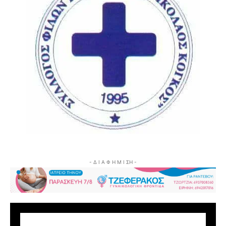
- Δ Ι Α Φ Η Μ Ι ΣΗ -