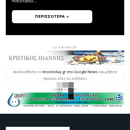
Νικολάου...
ΠΕΡΙΣΣΌΤΕΡΑ »
- Δ Ι Α Φ Η Μ Ι ΣΗ -
Ακολουθήστε το
tinostoday.gr στο Google News
και μάθετε
πρώτοι όλες τις ειδήσεις
- Δ Ι Α Φ Η Μ Ι ΣΗ -