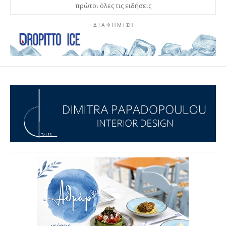
πρώτοι όλες τις ειδήσεις
- Δ Ι Α Φ Η Μ Ι ΣΗ -