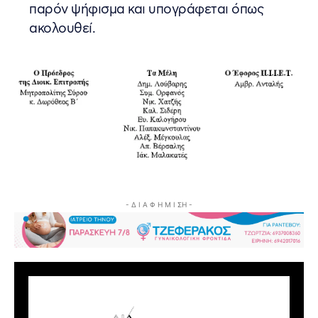
παρόν ψήφισμα και υπογράφεται όπως
ακολουθεί.
- Δ Ι Α Φ Η Μ Ι ΣΗ -