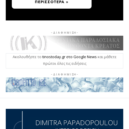
ΠΕΡΙΣΣΌΤΕΡΑ »
- Δ Ι Α Φ Η Μ Ι ΣΗ -
Ακολουθήστε το
tinostoday.gr στο Google News
και μάθετε
πρώτοι όλες τις ειδήσεις
- Δ Ι Α Φ Η Μ Ι ΣΗ -