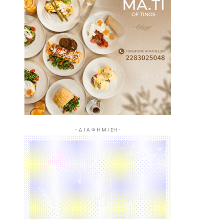
- Δ Ι Α Φ Η Μ Ι ΣΗ -