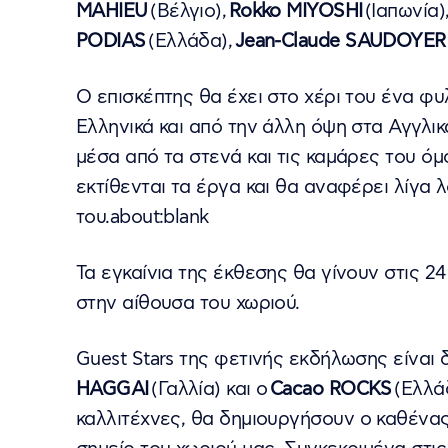
MAHIEU
(Βέλγιο),
Rokko MIYOSHI
(Ιαπωνία)
PODIAS
(Ελλάδα),
Jean-Claude SAUDOYER
Ο επισκέπτης θα έχει στο χέρι του ένα φ
Ελληνικά και από την άλλη όψη στα Αγγλι
μέσα από τα στενά και τις καμάρες του ό
εκτίθενται τα έργα και θα αναφέρει λίγα λ
του.about:blank
Τα εγκαίνια της έκθεσης θα γίνουν στις 2
στην αίθουσα του χωριού.
Guest Stars της φετινής εκδήλωσης είναι δ
HAGGAI
(Γαλλία) και ο
Cacao ROCKS
(Ελλά
καλλιτέχνες, θα δημιουργήσουν o καθένας