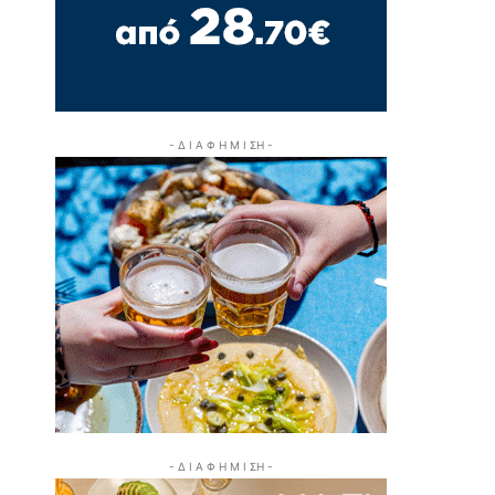
- Δ Ι Α Φ Η Μ Ι ΣΗ -
- Δ Ι Α Φ Η Μ Ι ΣΗ -