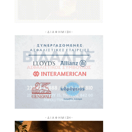
- Δ Ι Α Φ Η Μ Ι ΣΗ -
- Δ Ι Α Φ Η Μ Ι ΣΗ -