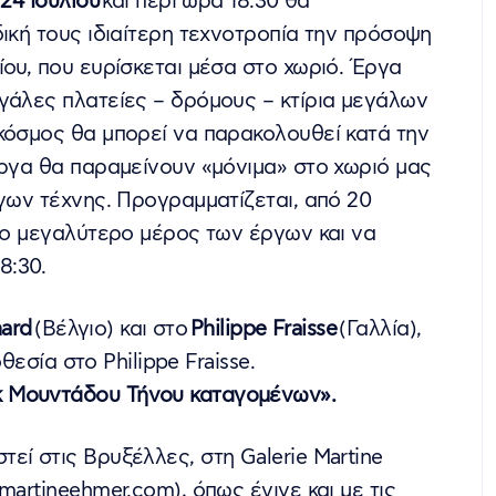
24 Ιουλίου
και περί ώρα 18:30 θα
ική τους ιδιαίτερη τεχνοτροπία την πρόσοψη
ου, που ευρίσκεται μέσα στο χωριό. Έργα
γάλες πλατείες – δρόμους – κτίρια μεγάλων
κόσμος θα μπορεί να παρακολουθεί κατά την
έργα θα παραμείνουν «μόνιμα» στο χωριό μας
ργων τέχνης. Προγραμματίζεται, από 20
 το μεγαλύτερο μέρος των έργων και να
8:30.
nard
(Βέλγιο) και στο
Philippe Fraisse
(Γαλλία),
οθεσία στο Philippe Fraisse.
κ Μουντάδου Τήνου καταγομένων».
εί στις Βρυξέλλες, στη Galerie Martine
martineehmer.com), όπως έγινε και με τις