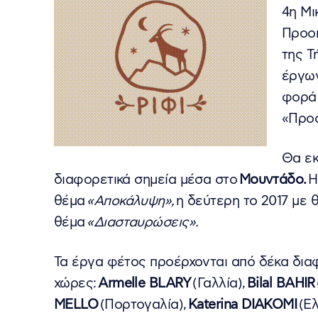
4η Μι
Προοπ
της Τ
έργων
φορά 
«Προο
Θα εκ
διαφορετικά σημεία μέσα στο
Μουντάδο.
Η
θέμα
«Αποκάλυψη»,
η δεύτερη το 2017 με 
θέμα
«Διασταυρώσεις».
Τα έργα φέτος προέρχονται από δέκα διαφ
χώρες:
Armelle BLARY
(Γαλλία),
Bilal BAHIR
MELLO
(Πορτογαλία),
Katerina DIAKOMI
(Ελ