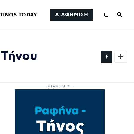
ΔΙΑΦΗΜΙΣΗ
TINOS TODAY
 Τήνου
- Δ Ι Α Φ Η Μ Ι ΣΗ -