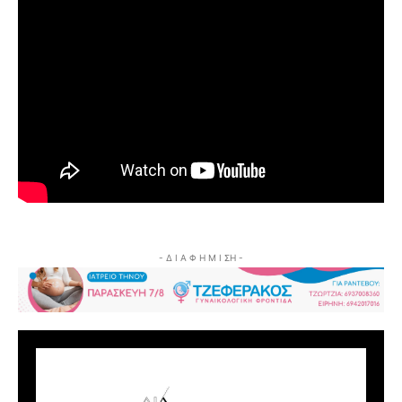
- Δ Ι Α Φ Η Μ Ι ΣΗ -