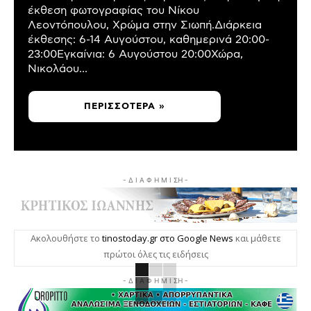
έκθεση φωτογραφίας του Νίκου
Λεοντόπουλου, Χρώμα στην Σιωπή.Διάρκεια
έκθεσης: 6-14 Αυγούστου, καθημερινά 20:00-
23:00Εγκαίνια: 6 Αυγούστου 20:00Χώρα,
Νικολάου...
ΠΕΡΙΣΣΌΤΕΡΑ »
- Δ Ι Α Φ Η Μ Ι ΣΗ -
Ακολουθήστε το
tinostoday.gr στο Google News
και μάθετε
πρώτοι όλες τις ειδήσεις
- Δ Ι Α Φ Η Μ Ι ΣΗ -