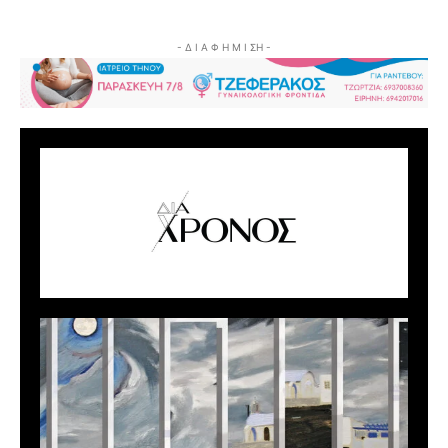
- Δ Ι Α Φ Η Μ Ι ΣΗ -