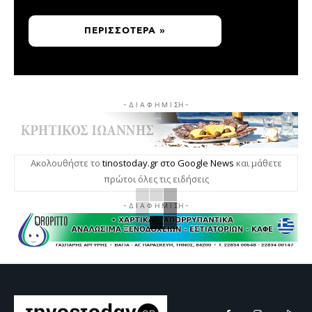
ΠΕΡΙΣΣΌΤΕΡΑ »
- Δ Ι Α Φ Η Μ Ι ΣΗ -
Ακολουθήστε το
tinostoday.gr στο Google News
και μάθετε
πρώτοι όλες τις ειδήσεις
- Δ Ι Α Φ Η Μ Ι ΣΗ -