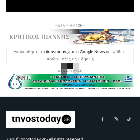
- Δ Ι Α Φ Η Μ Ι ΣΗ -
Ακολουθήστε το
tinostoday.gr στο Google News
και μάθετε
πρώτοι όλες τις ειδήσεις
- Δ Ι Α Φ Η Μ Ι ΣΗ -
2026 © tinostoday.gr - All rights reserved.