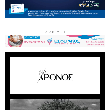
- Δ Ι Α Φ Η Μ Ι ΣΗ -