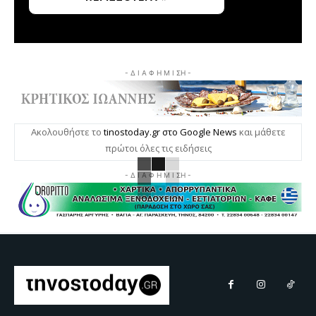
- Δ Ι Α Φ Η Μ Ι ΣΗ -
Ακολουθήστε το
tinostoday.gr στο Google News
και μάθετε
πρώτοι όλες τις ειδήσεις
- Δ Ι Α Φ Η Μ Ι ΣΗ -