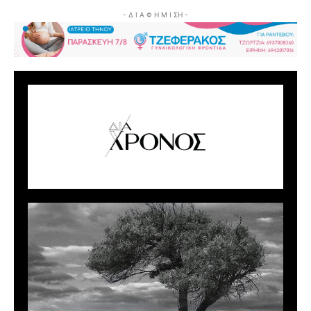
- Δ Ι Α Φ Η Μ Ι ΣΗ -