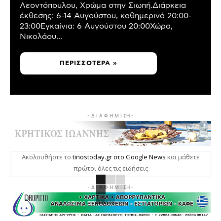
Λεοντόπουλου, Χρώμα στην Σιωπή.Διάρκεια
έκθεσης: 6-14 Αυγούστου, καθημερινά 20:00-
23:00Εγκαίνια: 6 Αυγούστου 20:00Χώρα,
Νικολάου...
ΠΕΡΙΣΣΌΤΕΡΑ »
- Δ Ι Α Φ Η Μ Ι ΣΗ -
Ακολουθήστε το
tinostoday.gr στο Google News
και μάθετε
πρώτοι όλες τις ειδήσεις
- Δ Ι Α Φ Η Μ Ι ΣΗ -