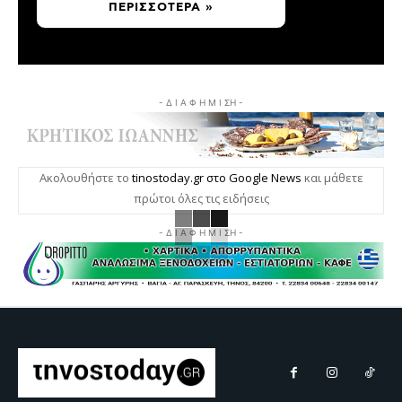
ΠΕΡΙΣΣΌΤΕΡΑ »
- Δ Ι Α Φ Η Μ Ι ΣΗ -
Ακολουθήστε το
tinostoday.gr στο Google News
και μάθετε
πρώτοι όλες τις ειδήσεις
- Δ Ι Α Φ Η Μ Ι ΣΗ -