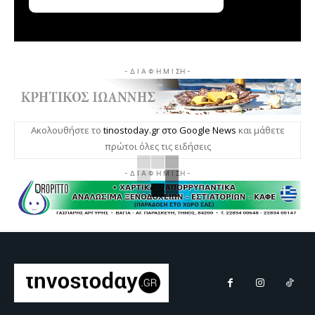
- Δ Ι Α Φ Η Μ Ι ΣΗ -
Ακολουθήστε το
tinostoday.gr στο Google News
και μάθετε
πρώτοι όλες τις ειδήσεις
- Δ Ι Α Φ Η Μ Ι ΣΗ -