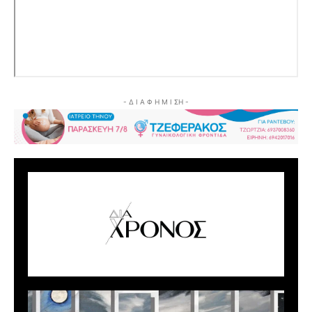
- Δ Ι Α Φ Η Μ Ι ΣΗ -