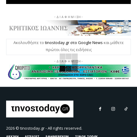
- Δ Ι Α Φ Η Μ Ι ΣΗ -
Ακολουθήστε το
tinostoday.gr στο Google News
και μάθετε
πρώτοι όλες τις ειδήσεις
- Δ Ι Α Φ Η Μ Ι ΣΗ -
2026 © tinostoday.gr - All rights reserved.
ΑΡΧΙΚΗ
ΑΓΓΕΛΙΕΣ
ΕΦΗΜΕΡΕΥΟΝ
TINOS TODAY