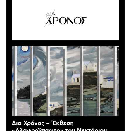
Δια Χρόνος – Έκθεση
«Αλαφροΐσκιωτο» του Νεκτάριου