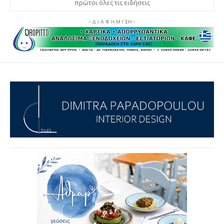
πρώτοι όλες τις ειδήσεις
- Δ Ι Α Φ Η Μ Ι ΣΗ -