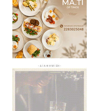
- Δ Ι Α Φ Η Μ Ι ΣΗ -