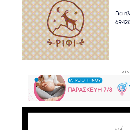
Για π
6942
- Δ Ι Α