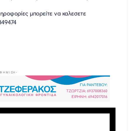
ληροφορίες μπορείτε να καλεσετε
849474
 Φ Η Μ Ι ΣΗ -