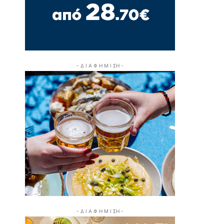
- Δ Ι Α Φ Η Μ Ι ΣΗ -
- Δ Ι Α Φ Η Μ Ι ΣΗ -