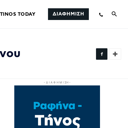
ΔΙΑΦΗΜΙΣΗ
TINOS TODAY
ήνου
- Δ Ι Α Φ Η Μ Ι ΣΗ -