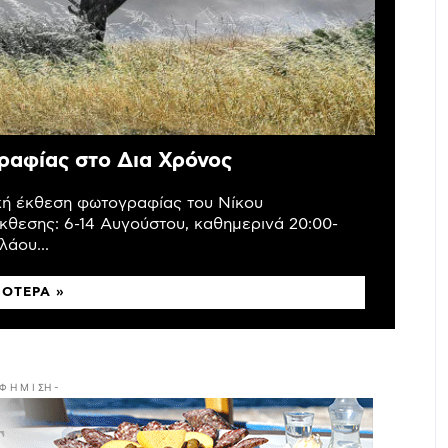
ραφίας στο Δια Χρόνος
ική έκθεση φωτογραφίας του Νίκου
κθεσης: 6-14 Αυγούστου, καθημερινά 20:00-
άου...
ΣΌΤΕΡΑ »
 Φ Η Μ Ι ΣΗ -