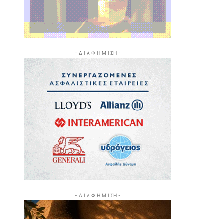
- Δ Ι Α Φ Η Μ Ι ΣΗ -
- Δ Ι Α Φ Η Μ Ι ΣΗ -