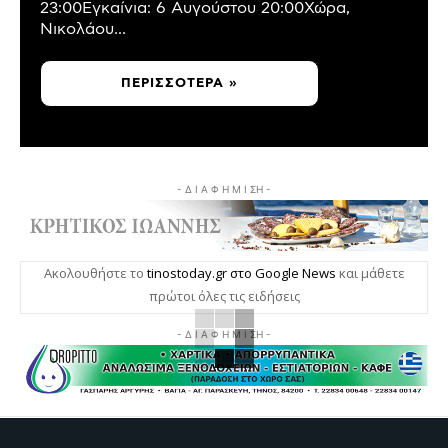
23:00Εγκαίνια: 6 Αυγούστου 20:00Χώρα,
Νικολάου...
ΠΕΡΙΣΣΌΤΕΡΑ »
- Δ Ι Α Φ Η Μ Ι ΣΗ -
Ακολουθήστε το
tinostoday.gr στο Google News
και μάθετε
πρώτοι όλες τις ειδήσεις
- Δ Ι Α Φ Η Μ Ι ΣΗ -