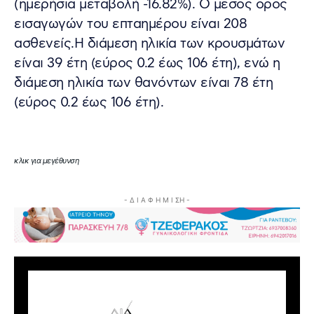
(ημερήσια μεταβολή -16.82%). Ο μέσος όρος
εισαγωγών του επταημέρου είναι 208
ασθενείς.Η διάμεση ηλικία των κρουσμάτων
είναι 39 έτη (εύρος 0.2 έως 106 έτη), ενώ η
διάμεση ηλικία των θανόντων είναι 78 έτη
(εύρος 0.2 έως 106 έτη).
κλικ για μεγέθυνση
- Δ Ι Α Φ Η Μ Ι ΣΗ -