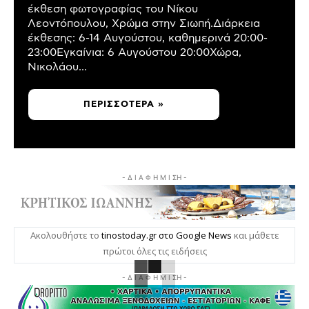
έκθεση φωτογραφίας του Νίκου
Λεοντόπουλου, Χρώμα στην Σιωπή.Διάρκεια
έκθεσης: 6-14 Αυγούστου, καθημερινά 20:00-
23:00Εγκαίνια: 6 Αυγούστου 20:00Χώρα,
Νικολάου...
ΠΕΡΙΣΣΌΤΕΡΑ »
- Δ Ι Α Φ Η Μ Ι ΣΗ -
Ακολουθήστε το
tinostoday.gr στο Google News
και μάθετε
πρώτοι όλες τις ειδήσεις
- Δ Ι Α Φ Η Μ Ι ΣΗ -