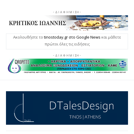
- Δ Ι Α Φ Η Μ Ι ΣΗ -
Ακολουθήστε το
tinostoday.gr στο Google News
και μάθετε
πρώτοι όλες τις ειδήσεις
- Δ Ι Α Φ Η Μ Ι ΣΗ -