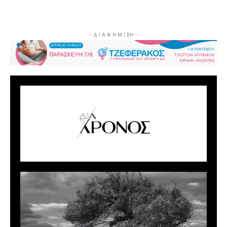
- Δ Ι Α Φ Η Μ Ι ΣΗ -