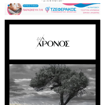
- Δ Ι Α Φ Η Μ Ι ΣΗ -