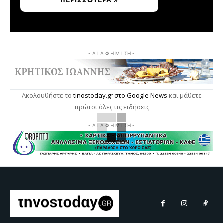
ΠΕΡΙΣΣΌΤΕΡΑ »
- Δ Ι Α Φ Η Μ Ι ΣΗ -
Ακολουθήστε το
tinostoday.gr στο Google News
και μάθετε
πρώτοι όλες τις ειδήσεις
- Δ Ι Α Φ Η Μ Ι ΣΗ -