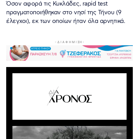
Όσον αφορά τις Κυκλάδες, rapid test
πραγματοποιήθηκαν στο νησί της Τήνου (9
έλεγχοι), εκ των οποίων ήταν όλα αρνητικά.
- Δ Ι Α Φ Η Μ Ι ΣΗ -