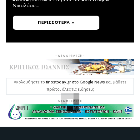
Νικολάου...
ΠΕΡΙΣΣΌΤΕΡΑ »
- Δ Ι Α Φ Η Μ Ι ΣΗ -
Ακολουθήστε το
tinostoday.gr στο Google News
και μάθετε
πρώτοι όλες τις ειδήσεις
- Δ Ι Α Φ Η Μ Ι ΣΗ -