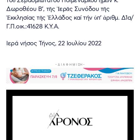
τοῦ Σεβασμιωτάτου Ποιμενάρχου ἡμῶν κ.
Δωροθέου Β’, τῆς Ἱερᾶς Συνόδου τῆς
Ἐκκλησίας τῆς Ἑλλάδος καί τήν ὑπ’ ἀριθμ. Δ1α/
Γ.Π.οικ.:41628 Κ.Υ.Α.
Ιερά νήσος Τήνος, 22 Ιουλίου 2022
- Δ Ι Α Φ Η Μ Ι ΣΗ -