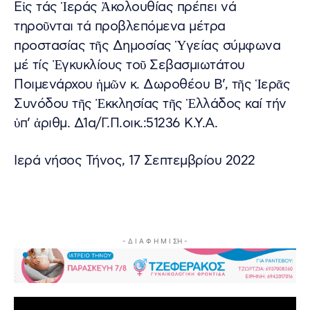
Εἰς τάς Ἱεράς Ἀκολουθίας πρέπει νά
τηροῦνται τά προβλεπόμενα μέτρα
προστασίας τῆς Δημοσίας Ὑγείας σύμφωνα
μέ τίς Ἐγκυκλίους τοῦ Σεβασμιωτάτου
Ποιμενάρχου ἡμῶν κ. Δωροθέου Β’, τῆς Ἱερᾶς
Συνόδου τῆς Ἐκκλησίας τῆς Ἑλλάδος καί τήν
ὑπ’ ἀριθμ. Δ1α/Γ.Π.οικ.:51236 Κ.Υ.Α.
Ιερά νήσος Τήνος, 17 Σεπτεμβρίου 2022
- Δ Ι Α Φ Η Μ Ι ΣΗ -