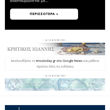
διασταυρώνεται με...
ΠΕΡΙΣΣΌΤΕΡΑ »
- Δ Ι Α Φ Η Μ Ι ΣΗ -
Ακολουθήστε το
tinostoday.gr στο Google News
και μάθετε
πρώτοι όλες τις ειδήσεις
- Δ Ι Α Φ Η Μ Ι ΣΗ -