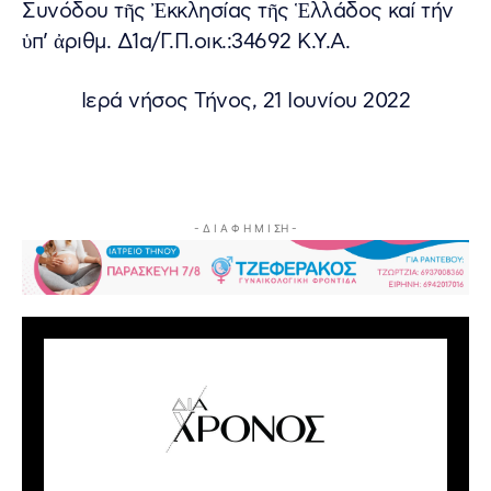
Συνόδου τῆς Ἐκκλησίας τῆς Ἑλλάδος καί τήν
ὑπ’ ἀριθμ. Δ1α/Γ.Π.οικ.:34692 Κ.Υ.Α.
Ιερά νήσος Τήνος, 21 Ιουνίου 2022
- Δ Ι Α Φ Η Μ Ι ΣΗ -